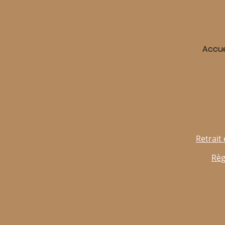
Accue
Retrait 
Règ