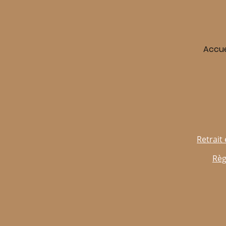
Accue
Retrait 
Règ