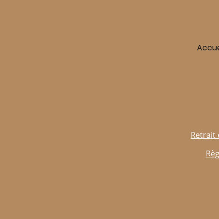
Accue
Retrait 
Règ