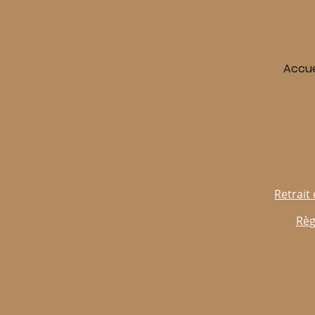
Accue
Retrait 
Règ