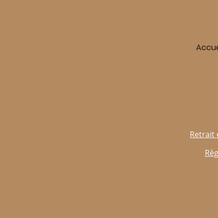
Accue
Retrait 
Règ