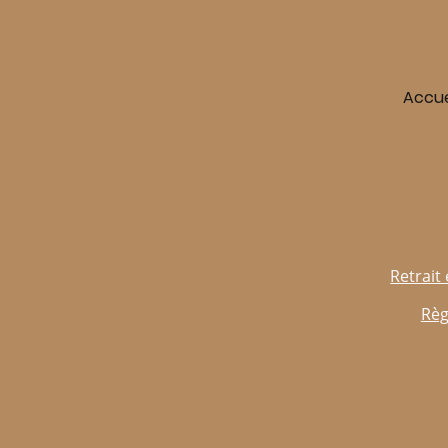
Accue
Retrait 
Règ