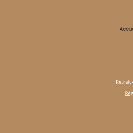
Accue
Retrait 
Règ