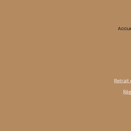
Accue
Retrait 
Règ