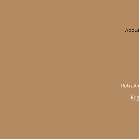
Accue
Retrait 
Règ