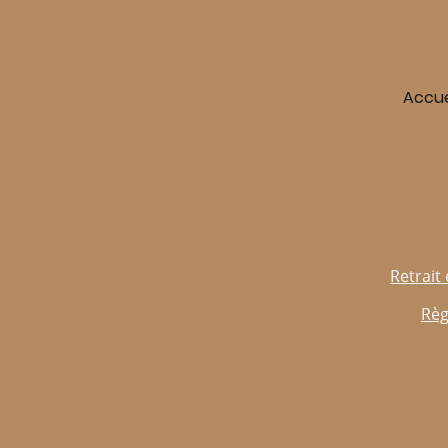
Accue
Retrait 
Règ