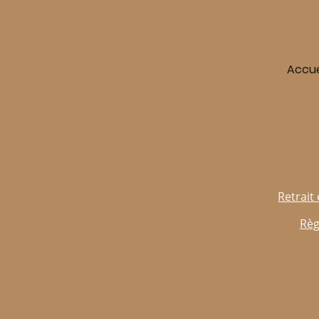
Accue
Retrait 
Règ