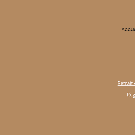
Accue
Retrait 
Règ